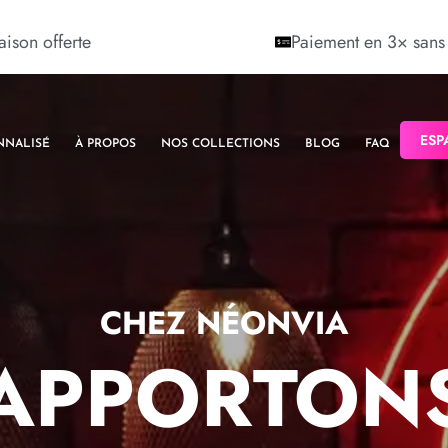
aison offerte
Paiement en 3× sans 
ESP
NNALISÉ
À PROPOS
NOS COLLECTIONS
BLOG
FAQ
CHEZ NÉONVIA
APPORTONS