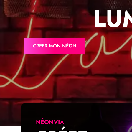
LU
CREER MON NÉON
NÉONVIA