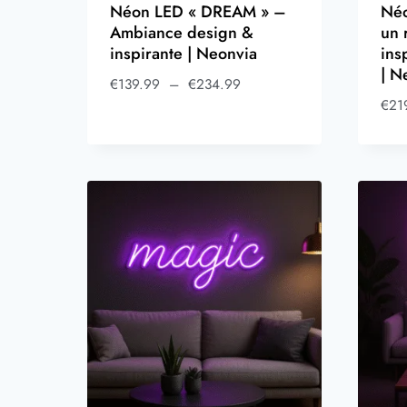
Néon LED « DREAM » –
Néo
Ambiance design &
un 
inspirante | Neonvia
ins
| N
€
139.99
–
€
234.99
€
21