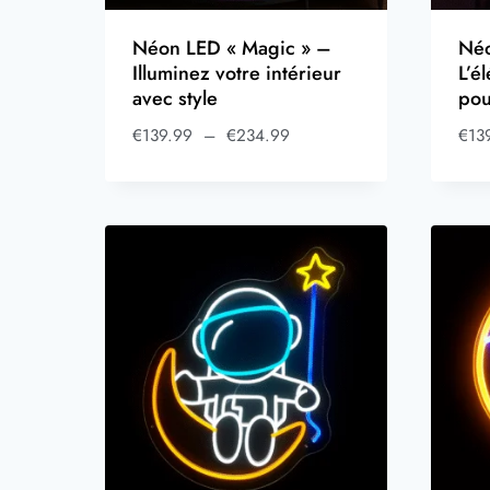
Néon LED « Magic » –
Néo
Illuminez votre intérieur
L’é
avec style
pou
€
139.99
–
€
234.99
€
13