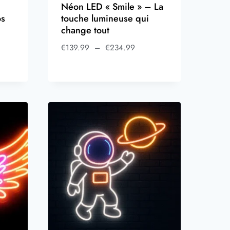
Néon LED « Smile » – La
os
touche lumineuse qui
change tout
€
139.99
–
€
234.99