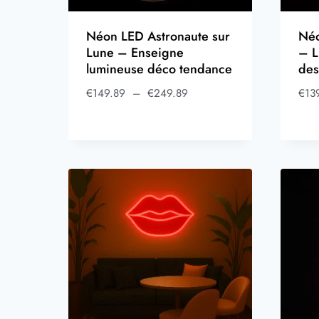
Néon LED Astronaute sur
Néo
Lune – Enseigne
– L
lumineuse déco tendance
des
€
149.89
–
€
249.89
€
13