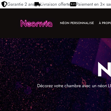
Garantie 2 ans
Livraison offerte
Paiement en 3× san
NÉON PERSONNALISÉ
À PROP
N
Décorez votre chambre avec un néon LE