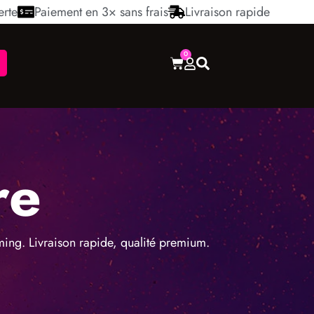
erte
Paiement en 3× sans frais
Livraison rapide
0
re
ng. Livraison rapide, qualité premium.