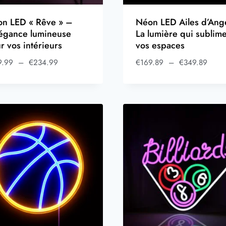
n LED « Rêve » –
Néon LED Ailes d’Ang
légance lumineuse
La lumière qui sublim
r vos intérieurs
vos espaces
9.99
–
€
234.99
€
169.89
–
€
349.89