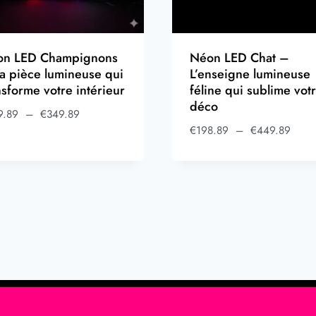
on LED Champignons
Néon LED Chat –
a pièce lumineuse qui
L’enseigne lumineuse
nsforme votre intérieur
féline qui sublime vot
déco
9.89
–
€
349.89
€
198.89
–
€
449.89