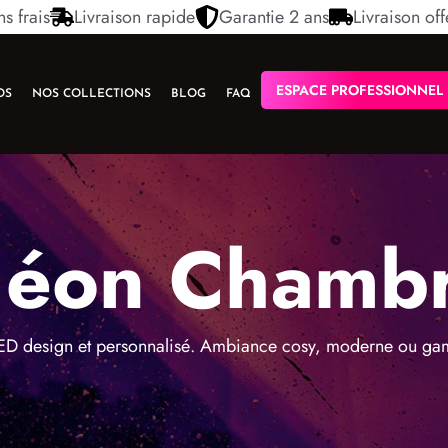
s frais
Livraison rapide
Garantie 2 ans
Livraison off
ESPACE PROFESSIONNEL
OS
NOS COLLECTIONS
BLOG
FAQ
éon Chamb
D design et personnalisé. Ambiance cosy, moderne ou gami