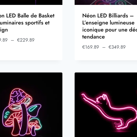
n LED Balle de Basket
Néon LED Billiards –
uminaires sportifs et
L’enseigne lumineuse
ign
iconique pour une dé
tendance
9.89
–
€
229.89
€
169.89
–
€
349.89