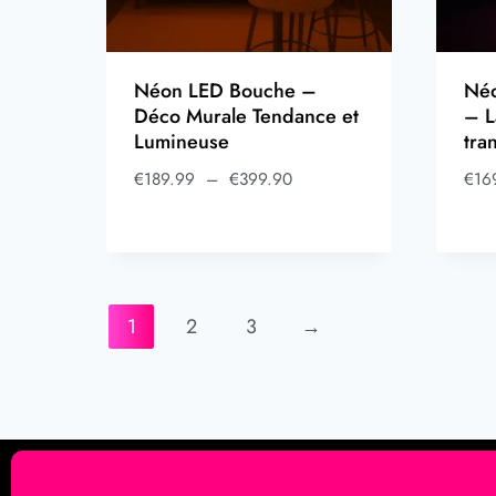
Néon LED Bouche –
Né
Déco Murale Tendance et
– L
Lumineuse
tra
€
189.99
–
€
399.90
€
16
1
2
3
→