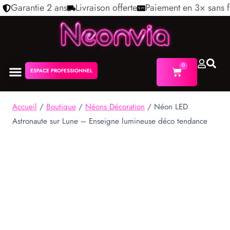
Garantie 2 ans
Livraison offerte
Paiement en 3× sans f
0
ESPACE PROFESSIONNEL
NÉON PERSONNALISÉ
NOS COLLECTIONS
Accueil
/
Boutique
/
Néons Décoration
/
Néon LED
Astronaute sur Lune – Enseigne lumineuse déco tendance