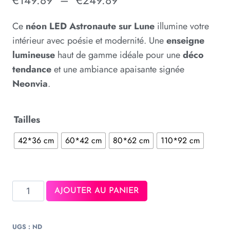
€
149.89
–
€
249.89
Ce
néon LED Astronaute sur Lune
illumine votre
intérieur avec poésie et modernité. Une
enseigne
lumineuse
haut de gamme idéale pour une
déco
tendance
et une ambiance apaisante signée
Neonvia
.
Tailles
42*36 cm
60*42 cm
80*62 cm
110*92 cm
AJOUTER AU PANIER
UGS :
ND