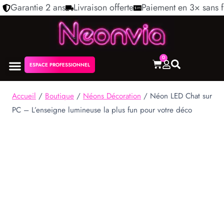
Garantie 2 ans
Livraison offerte
Paiement en 3× sans f
0
ESPACE PROFESSIONNEL
NÉON PERSONNALISÉ
NOS COLLECTIONS
Accueil
/
Boutique
/
Néons Décoration
/
Néon LED Chat sur
PC – L’enseigne lumineuse la plus fun pour votre déco