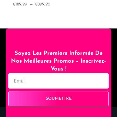
€
189.99
–
€
399.90
Soyez Les Premiers Informés De
Nos Meilleures Promos – Inscrivez-
Vous !
SOUMETTRE