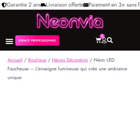
Garantie 2 ans
Livraison offerte
Paiement en 3× sans f
0
ESPACE PROFESSIONNEL
NÉON PERSONNALISÉ
NOS COLLECTIONS
Accueil
/
Boutique
/
Néons Décoration
/
Néon LED
Faucheuse – L’enseigne lumineuse qui crée une ambiance
unique