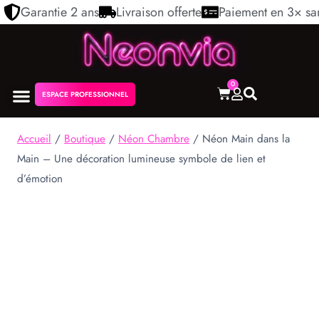
Garantie 2 ans
Livraison offerte
Paiement en 3× san
0
ESPACE PROFESSIONNEL
NÉON PERSONNALISÉ
NOS COLLECTIONS
Accueil
/
Boutique
/
Néon Chambre
/
Néon Main dans la
Main – Une décoration lumineuse symbole de lien et
d’émotion