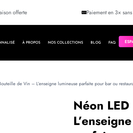
aison offerte
Paiement en 3× sans 
ESP
NNALISÉ
À PROPOS
NOS COLLECTIONS
BLOG
FAQ
uteille de Vin – L’enseigne lumineuse parfaite pour bar ou restaur
Néon LED 
L’enseigne