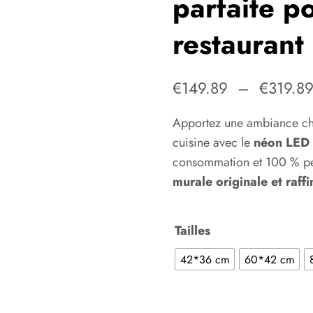
parfaite p
restaurant
€
149.89
–
€
319.8
Apportez une ambiance chal
cuisine avec le
néon LED 
consommation et 100 % per
murale originale et raff
Tailles
42*36 cm
60*42 cm