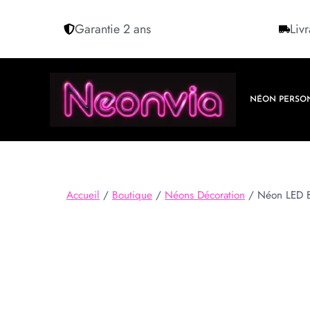
Garantie 2 ans
Livr
NÉON PERSO
Accueil
/
Boutique
/
Néons Décoration
/
Néon LED Bo