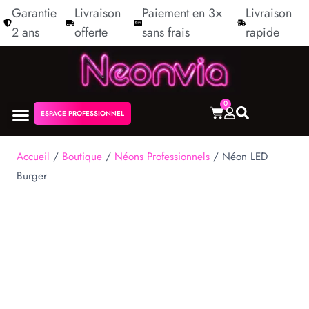
Garantie
Livraison
Paiement en 3×
Livraison
2 ans
offerte
sans frais
rapide
0
ESPACE PROFESSIONNEL
NÉON PERSONNALISÉ
NOS COLLECTIONS
Accueil
/
Boutique
/
Néons Professionnels
/
Néon LED
Burger