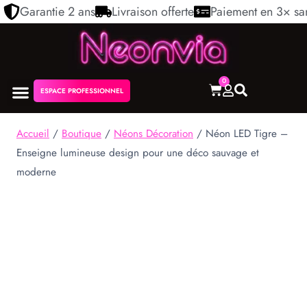
Garantie 2 ans
Livraison offerte
Paiement en 3× san
0
ESPACE PROFESSIONNEL
NÉON PERSONNALISÉ
NOS COLLECTIONS
Accueil
/
Boutique
/
Néons Décoration
/
Néon LED Tigre –
Enseigne lumineuse design pour une déco sauvage et
moderne