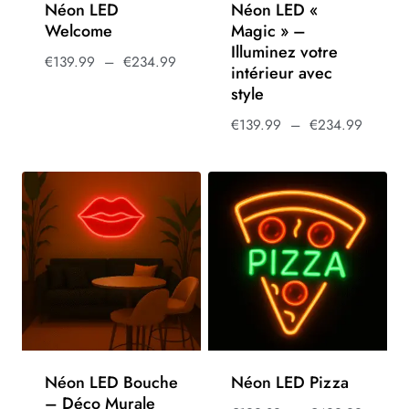
Néon LED
Néon LED «
Welcome
Magic » –
Illuminez votre
€
139.99
–
€
234.99
intérieur avec
style
€
139.99
–
€
234.99
Néon LED Bouche
Néon LED Pizza
– Déco Murale