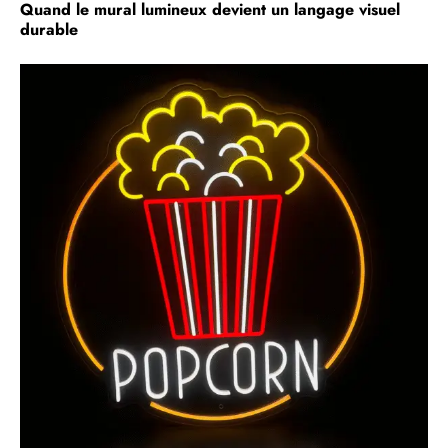
Quand le mural lumineux devient un langage visuel
durable
C
u
i
l
q
a
m
g
l
s
m