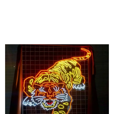
Q
n
d
u
f
v
l
f
l
e