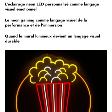
L’éclairage néon LED personnalisé comme langage
visuel émotionnel
Le néon gaming comme langage visuel de la
performance et de l’immersion
Quand le mural lumineux devient un langage visuel
durable
C
u
i
l
q
a
m
g
l
s
m