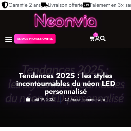
Garantie 2 ans
Livraison offerte
Paiement en 3× san
0
ESPACE PROFESSIONNEL
NÉON PERSONNALISÉ
NOS COLLECTIONS
Tendances 2025 : les styles
incontournables du néon LED
personnalisé
août 19, 2025
Aucun commentaire